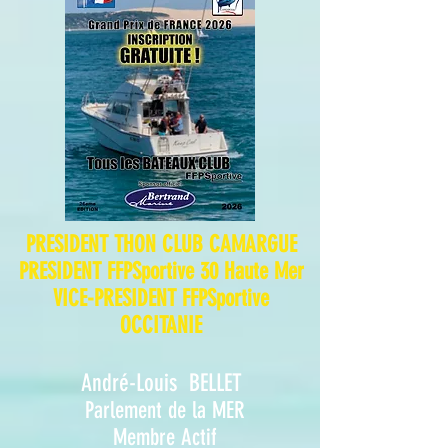
PRESIDENT THON CLUB CAMARGUE
PRESIDENT FFPSpo
rtive 30 Haute Mer
VICE-
PRESIDENT FFPSportive
OCCITANIE
A
ndré-Louis B
ELLET
Parlement de la MER
Membre Actif